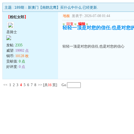
主题 :
189期：新澳门【南鹞北鹰】买什么中什么 已经更新.
地板
发表于: 2026-07-08 01:44
【
粉红女郎
】
u
回复
u
编辑
u
轻轻一顶是对您的信任,也是对您
圣骑士
发帖:
2335
轻轻一顶是对您的信任,也是对您的信心
威望:
19992 点
铜币:
10128 枚
贡献值:
0 点
好评度:
0 点
<<
1
2
3
4
5
6
7
8
>>
[共
16
页] Go