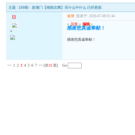
主题 :
189期：新澳门【南鹞北鹰】买什么中什么 已经更新.
板凳
发表于: 2026-07-08 01:44
【
】
u
回复
u
编辑
u
感谢您真诚奉献！
*
感谢您真诚奉献！
<<
1
2
3
4
5
6
7
>>
[共
16
页] Go