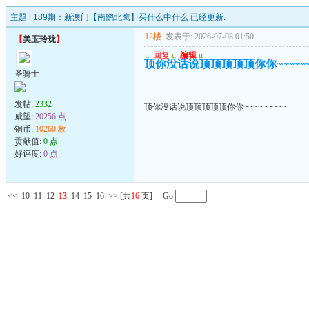
主题 :
189期：新澳门【南鹞北鹰】买什么中什么 已经更新.
12楼
发表于: 2026-07-08 01:50
【
美玉玲珑
】
u
回复
u
编辑
u
顶你没话说顶顶顶顶顶你你~~~~~~~
圣骑士
发帖:
2332
顶你没话说顶顶顶顶顶你你~~~~~~~~~
威望:
20256 点
铜币:
10260 枚
贡献值:
0 点
好评度:
0 点
<<
10
11
12
13
14
15
16
>>
[共
16
页] Go