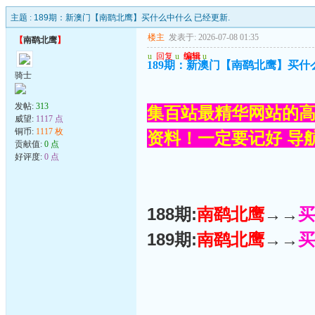
主题 :
189期：新澳门【南鹞北鹰】买什么中什么 已经更新.
楼主
发表于: 2026-07-08 01:35
【
南鹞北鹰
】
u
回复
u
编辑
u
189期：新澳门【南鹞北鹰】买什
骑士
发帖:
313
集百站最精华网站的高
威望:
1117 点
铜币:
1117 枚
资料！一定要记好 导航网
贡献值:
0 点
好评度:
0 点
188期:
南鹞北鹰
→→
买
189期:
南鹞北鹰
→→
买