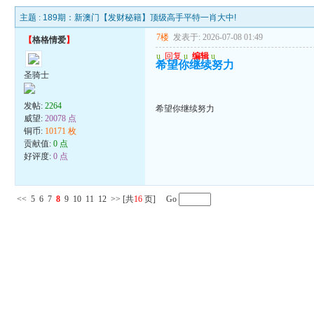
主题 :
189期：新澳门【发财秘籍】顶级高手平特一肖大中!
7楼
发表于: 2026-07-08 01:49
【
格格情爱
】
u
回复
u
编辑
u
希望你继续努力
圣骑士
发帖:
2264
希望你继续努力
威望:
20078 点
铜币:
10171 枚
贡献值:
0 点
好评度:
0 点
<<
5
6
7
8
9
10
11
12
>>
[共
16
页] Go