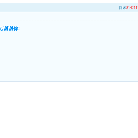
阅读
814211
,谢谢你!