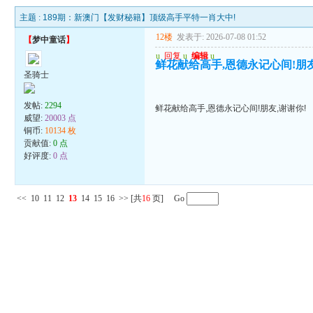
主题 :
189期：新澳门【发财秘籍】顶级高手平特一肖大中!
12楼
发表于: 2026-07-08 01:52
【
梦中童话
】
u
回复
u
编辑
u
鲜花献给高手,恩德永记心间!朋友
圣骑士
发帖:
2294
鲜花献给高手,恩德永记心间!朋友,谢谢你!
威望:
20003 点
铜币:
10134 枚
贡献值:
0 点
好评度:
0 点
<<
10
11
12
13
14
15
16
>>
[共
16
页] Go