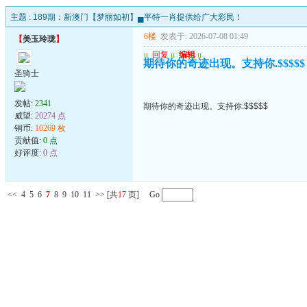
主题 :
189期：新澳门【梦丽如初】▄平特一肖提供给广大彩民！
6楼
发表于: 2026-07-08 01:49
【
美玉玲珑
】
u
回复
u
编辑
u
期待你的奇迹出现。支持你.$$$$$
圣骑士
发帖:
2341
期待你的奇迹出现。支持你.$$$$$
威望:
20274 点
铜币:
10269 枚
贡献值:
0 点
好评度:
0 点
<<
4
5
6
7
8
9
10
11
>>
[共
17
页] Go