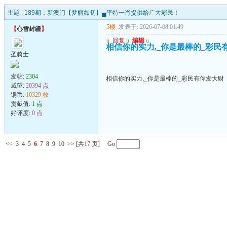
主题 :
189期：新澳门【梦丽如初】▄平特一肖提供给广大彩民！
5楼
发表于: 2026-07-08 01:49
【
心雪封疆
】
u
回复
u
编辑
u
相信你的实力,_你是最棒的_彩民
圣骑士
发帖:
2304
相信你的实力,_你是最棒的_彩民有你发大财
威望:
20394 点
铜币:
10329 枚
贡献值:
1 点
好评度:
0 点
<<
3
4
5
6
7
8
9
10
>>
[共
17
页] Go