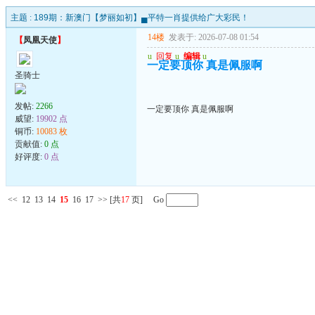
主题 :
189期：新澳门【梦丽如初】▄平特一肖提供给广大彩民！
14楼
发表于: 2026-07-08 01:54
【
凤凰天使
】
u
回复
u
编辑
u
一定要顶你 真是佩服啊
圣骑士
发帖:
2266
一定要顶你 真是佩服啊
威望:
19902 点
铜币:
10083 枚
贡献值:
0 点
好评度:
0 点
<<
12
13
14
15
16
17
>>
[共
17
页] Go