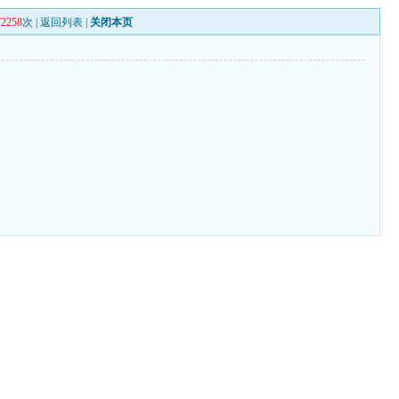
72258
次 |
返回列表
|
关闭本页