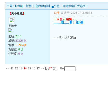
主题 :
189期：新澳门【梦丽如初】▄平特一肖提供给广大彩民！
13楼
发表于: 2026-07-08 01:54
【
风中玫瑰
】
u
回复
u
编辑
u
.......顶....顶！加油
圣骑士
发帖:
2316
.......顶....顶！加油
威望:
20226 点
铜币:
10245 枚
贡献值:
0 点
好评度:
0 点
<<
11
12
13
14
15
16
17
>>
[共
17
页] Go