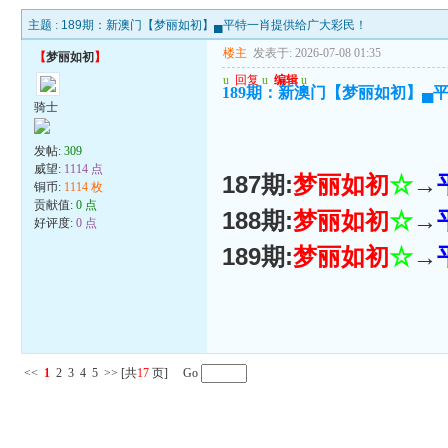
主题 :
189期：新澳门【梦丽如初】▄平特一肖提供给广大彩民！
楼主
发表于: 2026-07-08 01:35
【
梦丽如初
】
u
回复
u
编辑
u
189期：新澳门【梦丽如初】▄
骑士
发帖:
309
威望:
1114 点
187期:
梦丽如初
☆
→
铜币:
1114 枚
贡献值:
0 点
188期:
梦丽如初
☆
→
好评度:
0 点
189期:
梦丽如初
☆
→
<<
1
2
3
4
5
>>
[共
17
页] Go