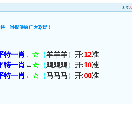
阅读
8
平特一肖提供给广大彩民！
平特一肖
←
☆
（
羊羊羊
）
开:
12
准
平特一肖
←
☆
（
鸡鸡鸡
）
开:
10
准
平特一肖
←
☆
（
马马马
）
开:
00
准