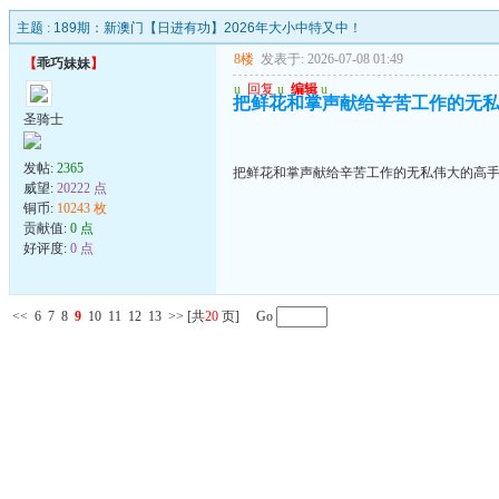
主题 :
189期：新澳门【日进有功】2026年大小中特又中！
8楼
发表于: 2026-07-08 01:49
【
乖巧妹妹
】
u
回复
u
编辑
u
把鲜花和掌声献给辛苦工作的无
圣骑士
发帖:
2365
把鲜花和掌声献给辛苦工作的无私伟大的高
威望:
20222 点
铜币:
10243 枚
贡献值:
0 点
好评度:
0 点
<<
6
7
8
9
10
11
12
13
>>
[共
20
页] Go