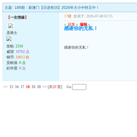
主题 :
189期：新澳门【日进有功】2026年大小中特又中！
17楼
发表于: 2026-07-08 01:55
【
一生情缘
】
u
回复
u
编辑
u
感谢你的无私！
圣骑士
发帖:
2316
感谢你的无私！
威望:
19762 点
铜币:
10013 枚
贡献值:
0 点
好评度:
0 点
<<
15
16
17
18
19
20
>>
[共
20
页] Go