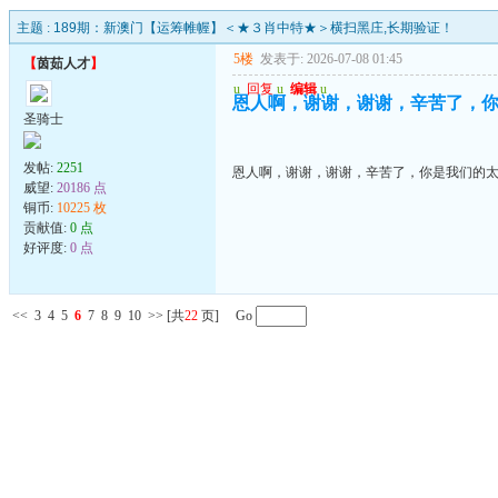
主题 :
189期：新澳门【运筹帷幄】＜★３肖中特★＞横扫黑庄,长期验证！
5楼
发表于: 2026-07-08 01:45
【
茵茹人才
】
u
回复
u
编辑
u
恩人啊，谢谢，谢谢，辛苦了，
圣骑士
发帖:
2251
恩人啊，谢谢，谢谢，辛苦了，你是我们的
威望:
20186 点
铜币:
10225 枚
贡献值:
0 点
好评度:
0 点
<<
3
4
5
6
7
8
9
10
>>
[共
22
页] Go