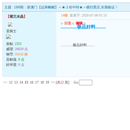
主题 :
189期：新澳门【运筹帷幄】＜★３肖中特★＞横扫黑庄,长期验证！
14楼
发表于: 2026-07-08 01:53
【
紫兰水晶
】
u
回复
u
编辑
u
..............极品好料.........
圣骑士
发帖:
2321
..............极品好料.........
威望:
20020 点
铜币:
10142 枚
贡献值:
0 点
好评度:
0 点
<<
12
13
14
15
16
17
18
19
>>
[共
22
页] Go