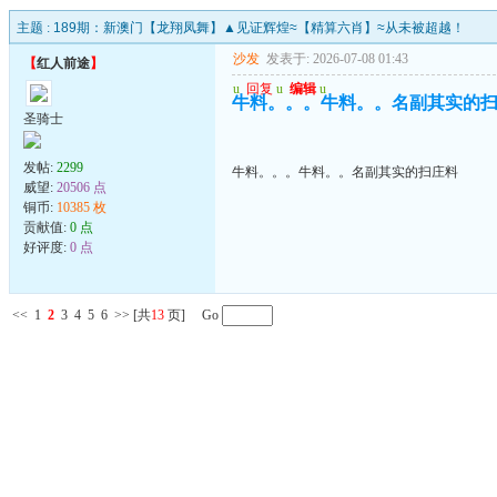
主题 :
189期：新澳门【龙翔凤舞】▲见证辉煌≈【精算六肖】≈从未被超越！
沙发
发表于: 2026-07-08 01:43
【
红人前途
】
u
回复
u
编辑
u
牛料。。。牛料。。名副其实的
圣骑士
发帖:
2299
牛料。。。牛料。。名副其实的扫庄料
威望:
20506 点
铜币:
10385 枚
贡献值:
0 点
好评度:
0 点
<<
1
2
3
4
5
6
>>
[共
13
页] Go