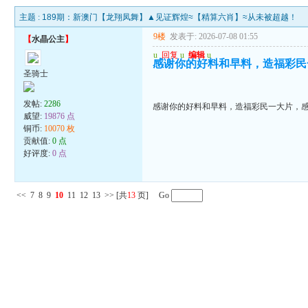
主题 :
189期：新澳门【龙翔凤舞】▲见证辉煌≈【精算六肖】≈从未被超越！
9楼
发表于: 2026-07-08 01:55
【
水晶公主
】
u
回复
u
编辑
u
感谢你的好料和早料，造福彩民
圣骑士
发帖:
2286
感谢你的好料和早料，造福彩民一大片，
威望:
19876 点
铜币:
10070 枚
贡献值:
0 点
好评度:
0 点
<<
7
8
9
10
11
12
13
>>
[共
13
页] Go