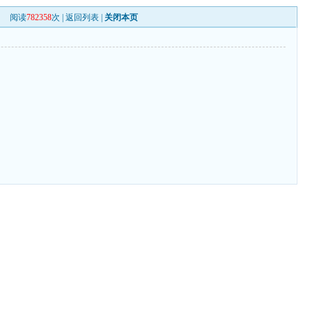
阅读
782358
次 |
返回列表
|
关闭本页