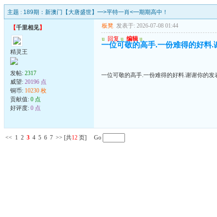
主题 :
189期：新澳门【大唐盛世】━>平特一肖<━期期高中！
板凳
发表于: 2026-07-08 01:44
【
千里相见
】
u
回复
u
编辑
u
一位可敬的高手.一份难得的好料.
精灵王
发帖:
2317
一位可敬的高手.一份难得的好料.谢谢你的发
威望:
20196 点
铜币:
10230 枚
贡献值:
0 点
好评度:
0 点
<<
1
2
3
4
5
6
7
>>
[共
12
页] Go