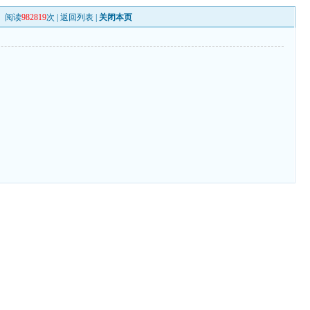
阅读
982819
次 |
返回列表
|
关闭本页