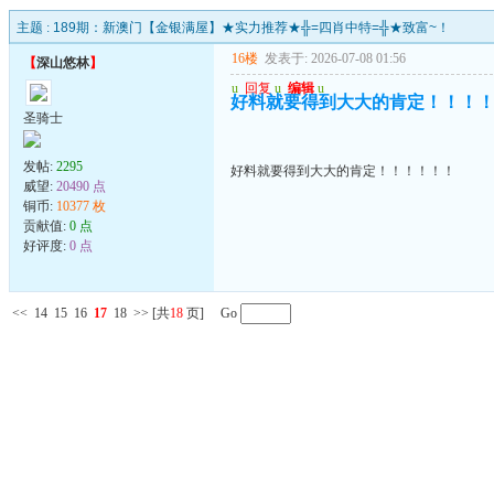
主题 :
189期：新澳门【金银满屋】★实力推荐★╬=四肖中特=╬★致富~！
16楼
发表于: 2026-07-08 01:56
【
深山悠林
】
u
回复
u
编辑
u
好料就要得到大大的肯定！！！
圣骑士
发帖:
2295
好料就要得到大大的肯定！！！！！！
威望:
20490 点
铜币:
10377 枚
贡献值:
0 点
好评度:
0 点
<<
14
15
16
17
18
>>
[共
18
页] Go