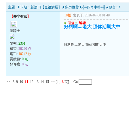
主题 :
189期：新澳门【金银满屋】★实力推荐★╬=四肖中特=╬★致富~！
10楼
发表于: 2026-07-08 01:49
【
并非有意
】
u
回复
u
编辑
u
好料啊....老大 顶你期期大中
圣骑士
发帖:
2301
好料啊....老大 顶你期期大中
威望:
20220 点
铜币:
10242 枚
贡献值:
0 点
好评度:
0 点
<<
8
9
10
11
12
13
14
15
>>
[共
18
页] Go