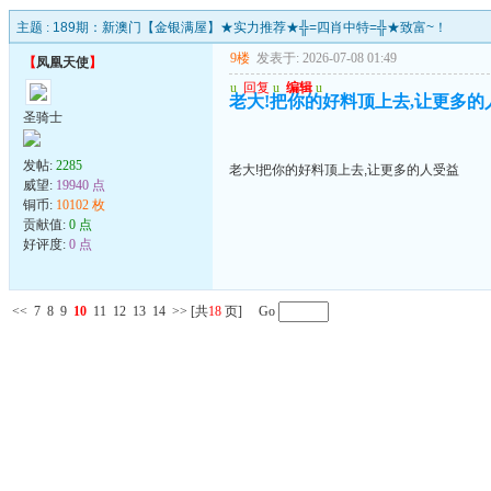
主题 :
189期：新澳门【金银满屋】★实力推荐★╬=四肖中特=╬★致富~！
9楼
发表于: 2026-07-08 01:49
【
凤凰天使
】
u
回复
u
编辑
u
老大!把你的好料顶上去,让更多的
圣骑士
发帖:
2285
老大!把你的好料顶上去,让更多的人受益
威望:
19940 点
铜币:
10102 枚
贡献值:
0 点
好评度:
0 点
<<
7
8
9
10
11
12
13
14
>>
[共
18
页] Go