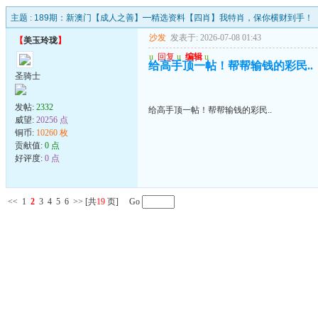
主题 :
189期：新澳门【成人之善】━精选资料【四肖】我特肖，保你横财到手！
沙发
发表于: 2026-07-08 01:43
【
美玉玲珑
】
u
回复
u
编辑
u
给高手顶一帖！帮帮输钱的彩民..
圣骑士
发帖:
2332
给高手顶一帖！帮帮输钱的彩民..
威望:
20256 点
铜币:
10260 枚
贡献值:
0 点
好评度:
0 点
<<
1
2
3
4
5
6
>>
[共
19
页] Go