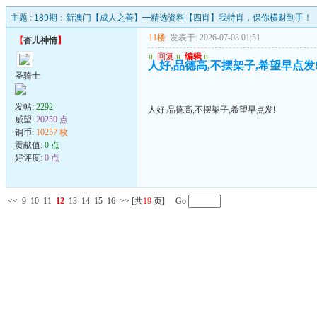
主题 :
189期：新澳门【成人之善】━精选资料【四肖】我特肖，保你横财到手！
11楼
发表于: 2026-07-08 01:51
【
杏儿神情
】
u
回复
u
编辑
u
人好,品德高,不摆架子,希望早点发
圣骑士
发帖:
2292
人好,品德高,不摆架子,希望早点发!
威望:
20250 点
铜币:
10257 枚
贡献值:
0 点
好评度:
0 点
<<
9
10
11
12
13
14
15
16
>>
[共
19
页] Go