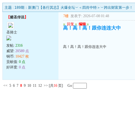
主题 :
189期：新澳门【各行其志】火爆全坛︶＜四肖中特＞︶跨出财富第一步！
7楼
发表于: 2026-07-08 01:48
【
赌圣传说
】
u
回复
u
编辑
u
高！高！高！跟你连连大中
圣骑士
发帖:
2316
高！高！高！跟你连连大中
威望:
20589 点
铜币:
10427 枚
贡献值:
0 点
好评度:
0 点
<<
5
6
7
8
9
10
11
12
>>
[共
16
页] Go