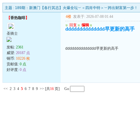
主题 :
189期：新澳门【各行其志】火爆全坛︶＜四肖中特＞︶跨出财富第一步！
4楼
发表于: 2026-07-08 01:44
【
香热咖啡
】
u
回复
u
编辑
u
dddddddddddddd早更新的高手
圣骑士
发帖:
2361
dddddddddddddd早更新的高手
威望:
20187 点
铜币:
10226 枚
贡献值:
0 点
好评度:
0 点
<<
2
3
4
5
6
7
8
9
>>
[共
16
页] Go