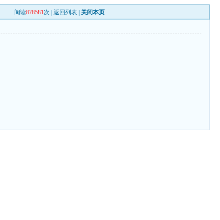
阅读
878581
次 |
返回列表
|
关闭本页