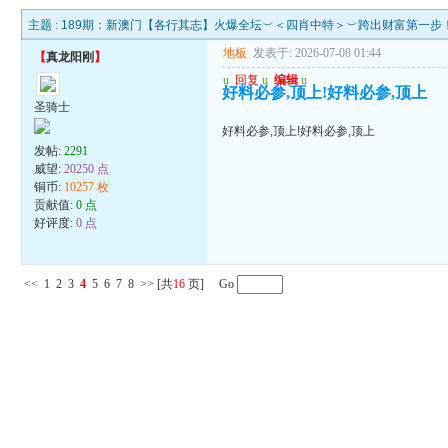
主题 :
189期：新澳门【各行其志】火爆全坛︶＜四肖中特＞︶跨出财富第一步
地板
发表于: 2026-07-08 01:44
【
真龙阳刚
】
u
回复
u
编辑
u
好料必参,顶上!好料必参,顶上
圣骑士
好料必参,顶上!好料必参,顶上
发帖:
2291
威望:
20250 点
铜币:
10257 枚
贡献值:
0 点
好评度:
0 点
<<
1
2
3
4
5
6
7
8
>>
[共
16
页] Go