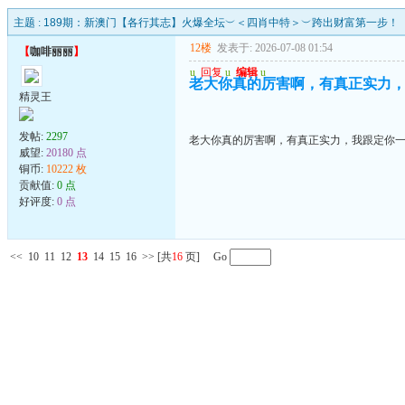
主题 :
189期：新澳门【各行其志】火爆全坛︶＜四肖中特＞︶跨出财富第一步！
12楼
发表于: 2026-07-08 01:54
【
咖啡丽丽
】
u
回复
u
编辑
u
老大你真的厉害啊，有真正实力
精灵王
发帖:
2297
老大你真的厉害啊，有真正实力，我跟定你
威望:
20180 点
铜币:
10222 枚
贡献值:
0 点
好评度:
0 点
<<
10
11
12
13
14
15
16
>>
[共
16
页] Go