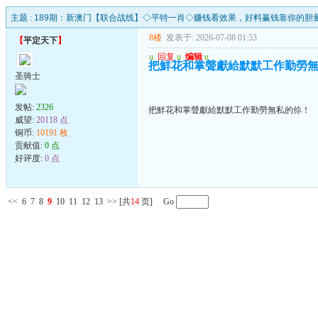
主题 :
189期：新澳门【联合战线】◇平特一肖◇赚钱看效果，好料赢钱靠你的胆
8楼
发表于: 2026-07-08 01:53
【
平定天下
】
u
回复
u
编辑
u
把鮮花和掌聲獻給默默工作勤勞
圣骑士
发帖:
2326
把鮮花和掌聲獻給默默工作勤勞無私的伱！
威望:
20118 点
铜币:
10191 枚
贡献值:
0 点
好评度:
0 点
<<
6
7
8
9
10
11
12
13
>>
[共
14
页] Go