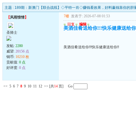
主题 :
189期：新澳门【联合战线】◇平特一肖◇赚钱看效果，好料赢钱靠你的胆
7楼
发表于: 2026-07-08 01:53
【
风雨惜情
】
u
回复
u
编辑
u
美酒佳肴送给你!!!快乐健康送给你!
圣骑士
发帖:
2280
美酒佳肴送给你!!!快乐健康送给你!!
威望:
20156 点
铜币:
10210 枚
贡献值:
0 点
好评度:
0 点
<<
5
6
7
8
9
10
11
12
>>
[共
14
页] Go