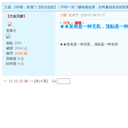
主题 :
189期：新澳门【联合战线】◇平特一肖◇赚钱看效果，好料赢钱靠你的胆
13楼
发表于: 2026-07-08 01:57
【
六合天娇
】
u
回复
u
编辑
u
★★发表是一种无私，顶贴是一
圣骑士
发帖:
2315
★★发表是一种无私，顶贴是一种支持
威望:
20343 点
铜币:
10304 枚
贡献值:
0 点
好评度:
0 点
<<
11
12
13
14
>>
[共
14
页] Go