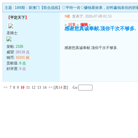
主题 :
189期：新澳门【联合战线】◇平特一肖◇赚钱看效果，好料赢钱靠你的胆
9楼
发表于: 2026-07-08 01:53
【
平定天下
】
u
回复
u
编辑
u
感谢您真诚奉献.顶你千次不够多.
圣骑士
发帖:
2326
感谢您真诚奉献.顶你千次不够多.
威望:
20118 点
铜币:
10191 枚
贡献值:
0 点
好评度:
0 点
<<
7
8
9
10
11
12
13
14
>>
[共
14
页] Go