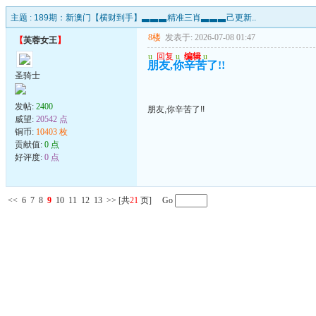
主题 :
189期：新澳门【横财到手】▃▃▃精准三肖▃▃▃己更新..
8楼
发表于: 2026-07-08 01:47
【
芙蓉女王
】
u
回复
u
编辑
u
朋友,你辛苦了!!
圣骑士
发帖:
2400
朋友,你辛苦了!!
威望:
20542 点
铜币:
10403 枚
贡献值:
0 点
好评度:
0 点
<<
6
7
8
9
10
11
12
13
>>
[共
21
页] Go