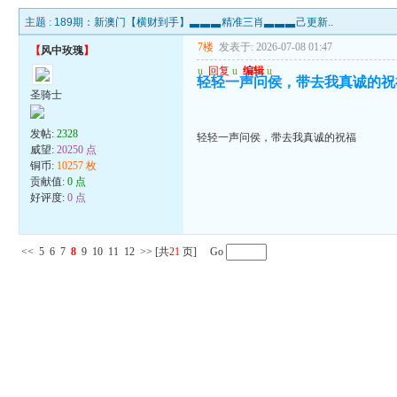
主题 :
189期：新澳门【横财到手】▃▃▃精准三肖▃▃▃己更新..
7楼
发表于: 2026-07-08 01:47
【
风中玫瑰
】
u
回复
u
编辑
u
轻轻一声问侯，带去我真诚的祝
圣骑士
发帖:
2328
轻轻一声问侯，带去我真诚的祝福
威望:
20250 点
铜币:
10257 枚
贡献值:
0 点
好评度:
0 点
<<
5
6
7
8
9
10
11
12
>>
[共
21
页] Go