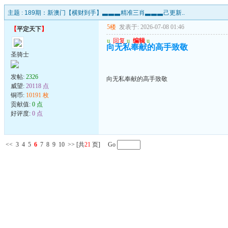
主题 :
189期：新澳门【横财到手】▃▃▃精准三肖▃▃▃己更新..
5楼
发表于: 2026-07-08 01:46
【
平定天下
】
u
回复
u
编辑
u
向无私奉献的高手致敬
圣骑士
发帖:
2326
向无私奉献的高手致敬
威望:
20118 点
铜币:
10191 枚
贡献值:
0 点
好评度:
0 点
<<
3
4
5
6
7
8
9
10
>>
[共
21
页] Go