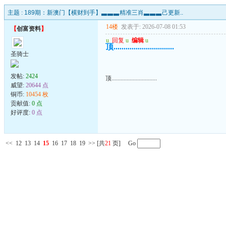
主题 :
189期：新澳门【横财到手】▃▃▃精准三肖▃▃▃己更新..
14楼
发表于: 2026-07-08 01:53
【
创富资料
】
u
回复
u
编辑
u
顶..............................
圣骑士
发帖:
2424
顶..............................
威望:
20644 点
铜币:
10454 枚
贡献值:
0 点
好评度:
0 点
<<
12
13
14
15
16
17
18
19
>>
[共
21
页] Go