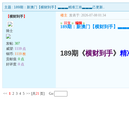
主题 :
189期：新澳门【横财到手】▃▃▃精准三肖▃▃▃己更新..
楼主
发表于: 2026-07-08 01:34
【
横财到手
】
u
回复
u
编辑
u
189期：新澳门【横财到手】▃▃
骑士
发帖:
307
威望:
1119 点
189期《
横财到手
》
精
铜币:
1119 枚
贡献值:
0 点
好评度:
0 点
<<
1
2
3
4
5
>>
[共
21
页] Go