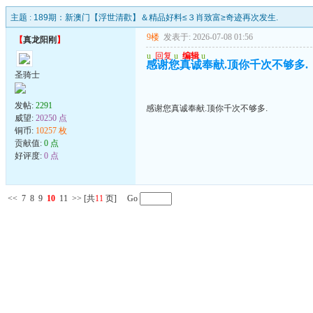
主题 :
189期：新澳门【浮世清歡】＆精品好料≤３肖致富≥奇迹再次发生.
9楼
发表于: 2026-07-08 01:56
【
真龙阳刚
】
u
回复
u
编辑
u
感谢您真诚奉献.顶你千次不够多.
圣骑士
发帖:
2291
感谢您真诚奉献.顶你千次不够多.
威望:
20250 点
铜币:
10257 枚
贡献值:
0 点
好评度:
0 点
<<
7
8
9
10
11
>>
[共
11
页] Go