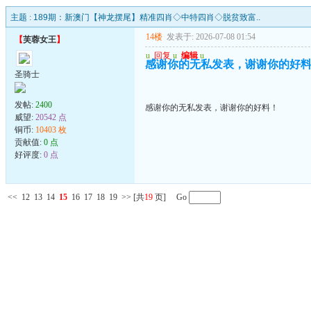
主题 :
189期：新澳门【神龙摆尾】精准四肖◇中特四肖◇脱贫致富..
14楼
发表于: 2026-07-08 01:54
【
芙蓉女王
】
u
回复
u
编辑
u
感谢你的无私发表，谢谢你的好
圣骑士
发帖:
2400
感谢你的无私发表，谢谢你的好料！
威望:
20542 点
铜币:
10403 枚
贡献值:
0 点
好评度:
0 点
<<
12
13
14
15
16
17
18
19
>>
[共
19
页] Go