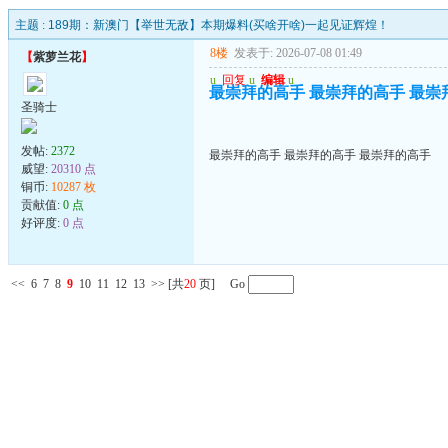
主题 :
189期：新澳门【举世无敌】本期爆料(买啥开啥)一起见证辉煌！
8楼
发表于: 2026-07-08 01:49
【
紫萝兰花
】
u
回复
u
编辑
u
最崇拜的高手 最崇拜的高手 最崇
圣骑士
发帖:
2372
最崇拜的高手 最崇拜的高手 最崇拜的高手
威望:
20310 点
铜币:
10287 枚
贡献值:
0 点
好评度:
0 点
<<
6
7
8
9
10
11
12
13
>>
[共
20
页] Go