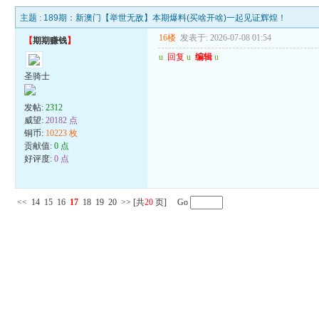
主题 :
189期：新澳门【举世无敌】本期爆料(买啥开啥)一起见证辉煌！
16楼
发表于: 2026-07-08 01:54
【
期期赚钱
】
u
回复
u
编辑
u
圣骑士
发帖:
2312
威望:
20182 点
铜币:
10223 枚
贡献值:
0 点
好评度:
0 点
<<
14
15
16
17
18
19
20
>>
[共
20
页] Go