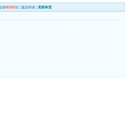
阅读
985695
次 |
返回列表
|
关闭本页