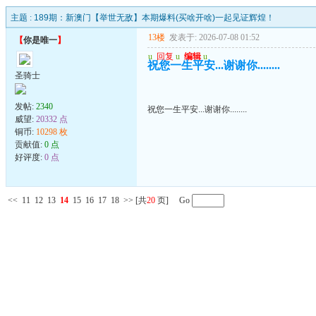
主题 :
189期：新澳门【举世无敌】本期爆料(买啥开啥)一起见证辉煌！
13楼
发表于: 2026-07-08 01:52
【
你是唯一
】
u
回复
u
编辑
u
祝您一生平安...谢谢你........
圣骑士
发帖:
2340
祝您一生平安...谢谢你........
威望:
20332 点
铜币:
10298 枚
贡献值:
0 点
好评度:
0 点
<<
11
12
13
14
15
16
17
18
>>
[共
20
页] Go