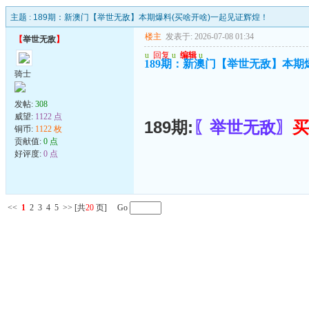
主题 :
189期：新澳门【举世无敌】本期爆料(买啥开啥)一起见证辉煌！
楼主
发表于: 2026-07-08 01:34
【
举世无敌
】
u
回复
u
编辑
u
189期：新澳门【举世无敌】本期
骑士
发帖:
308
威望:
1122 点
189期:
〖举世无敌〗
买
铜币:
1122 枚
贡献值:
0 点
好评度:
0 点
<<
1
2
3
4
5
>>
[共
20
页] Go