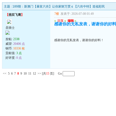
主题 :
189期：新澳门【暴富六肖】让你家财万贯￠【六肖中特】造福彩民
7楼
发表于: 2026-07-08 01:49
【
燕双飞鹰
】
u
回复
u
编辑
u
感谢你的无私发表，谢谢你的好
圣骑士
发帖:
2338
感谢你的无私发表，谢谢你的好料！
威望:
20406 点
铜币:
10336 枚
贡献值:
3 点
好评度:
0 点
<<
5
6
7
8
9
10
11
12
>>
[共
15
页] Go