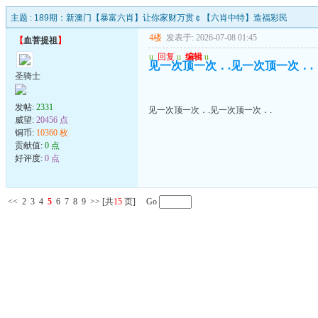
主题 :
189期：新澳门【暴富六肖】让你家财万贯￠【六肖中特】造福彩民
4楼
发表于: 2026-07-08 01:45
【
血菩提祖
】
u
回复
u
编辑
u
见一次顶一次．.见一次顶一次．.
圣骑士
发帖:
2331
见一次顶一次．.见一次顶一次．.
威望:
20456 点
铜币:
10360 枚
贡献值:
0 点
好评度:
0 点
<<
2
3
4
5
6
7
8
9
>>
[共
15
页] Go