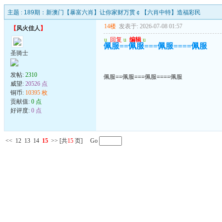
主题 :
189期：新澳门【暴富六肖】让你家财万贯￠【六肖中特】造福彩民
14楼
发表于: 2026-07-08 01:57
【
风火佳人
】
u
回复
u
编辑
u
佩服==佩服===佩服====佩服
圣骑士
发帖:
2310
佩服==佩服===佩服====佩服
威望:
20526 点
铜币:
10395 枚
贡献值:
0 点
好评度:
0 点
<<
12
13
14
15
>>
[共
15
页] Go