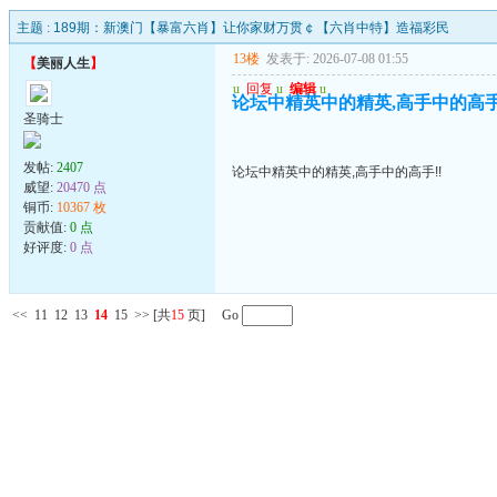
主题 :
189期：新澳门【暴富六肖】让你家财万贯￠【六肖中特】造福彩民
13楼
发表于: 2026-07-08 01:55
【
美丽人生
】
u
回复
u
编辑
u
论坛中精英中的精英,高手中的高手
圣骑士
发帖:
2407
论坛中精英中的精英,高手中的高手!!
威望:
20470 点
铜币:
10367 枚
贡献值:
0 点
好评度:
0 点
<<
11
12
13
14
15
>>
[共
15
页] Go