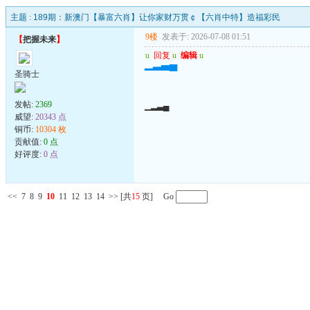
主题 :
189期：新澳门【暴富六肖】让你家财万贯￠【六肖中特】造福彩民
9楼
发表于: 2026-07-08 01:51
【
把握未来
】
u
回复
u
编辑
u
▁▂▃▄
圣骑士
发帖:
2369
▁▂▃▄
威望:
20343 点
铜币:
10304 枚
贡献值:
0 点
好评度:
0 点
<<
7
8
9
10
11
12
13
14
>>
[共
15
页] Go