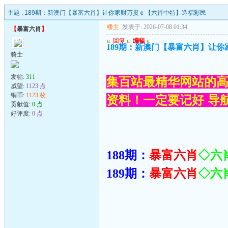
主题 :
189期：新澳门【暴富六肖】让你家财万贯￠【六肖中特】造福彩民
楼主
发表于: 2026-07-08 01:34
【
暴富六肖
】
u
回复
u
编辑
u
189期：新澳门【暴富六肖】让
骑士
发帖:
311
集百站最精华网站的高
威望:
1123 点
铜币:
1123 枚
资料！一定要记好 导航网
贡献值:
0 点
好评度:
0 点
188期：
暴富六肖
◇六
189期：
暴富六肖
◇六