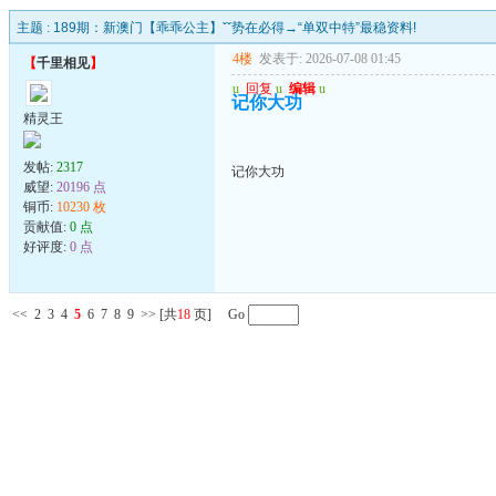
主题 :
189期：新澳门【乖乖公主】ˇˇ势在必得→“单双中特”最稳资料!
4楼
发表于: 2026-07-08 01:45
【
千里相见
】
u
回复
u
编辑
u
记你大功
精灵王
发帖:
2317
记你大功
威望:
20196 点
铜币:
10230 枚
贡献值:
0 点
好评度:
0 点
<<
2
3
4
5
6
7
8
9
>>
[共
18
页] Go